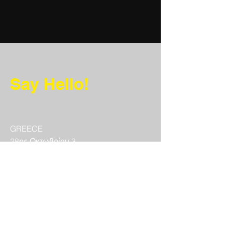
Say Hello!
GREECE
28ης Οκτωβρίου 3
Νέα Ιωνία
14231
T:
+30 697 5703960
E:
guerillamotion@gmail.com