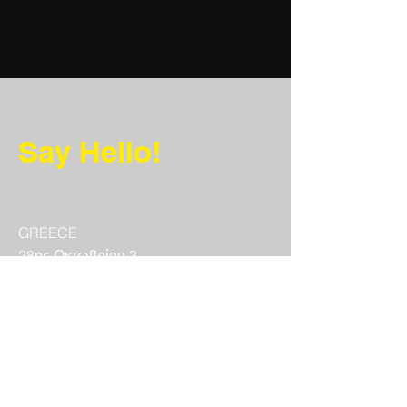
Say Hello!
GREECE
28ης Οκτωβρίου 3
Νέα Ιωνία
14231
T:
+30 697 5703960
E:
guerillamotion@gmail.com